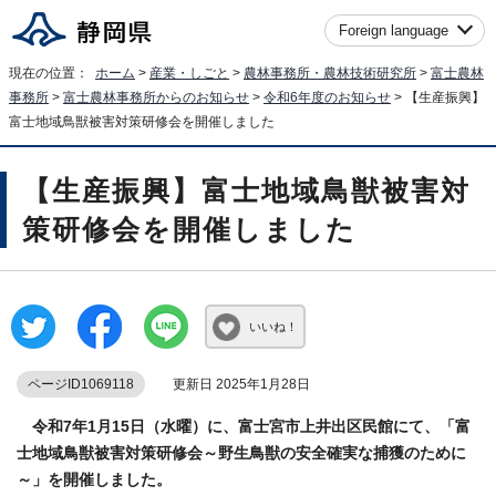
Foreign language
現在の位置：
ホーム
>
産業・しごと
>
農林事務所・農林技術研究所
>
富士農林
事務所
>
富士農林事務所からのお知らせ
>
令和6年度のお知らせ
> 【生産振興】
富士地域鳥獣被害対策研修会を開催しました
【生産振興】富士地域鳥獣被害対
策研修会を開催しました
いいね！
ページID1069118
更新日 2025年1月28日
令和7年1月15日（水曜）に、富士宮市上井出区民館にて、「富
士地域鳥獣被害対策研修会～野生鳥獣の安全確実な捕獲のために
～」を開催しました。