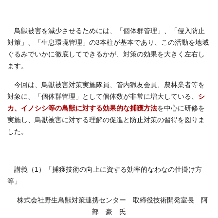
鳥獣被害を減少させるためには、「個体群管理」、「侵入防止
対策」、「生息環境管理」の3本柱が基本であり、この活動を地域
ぐるみでいかに徹底してできるかが、対策の効果を大きく左右し
ます。
今回は、鳥獣被害対策実施隊員、管内猟友会員、農林業者等を
対象に、「個体群管理」として個体数が非常に増大している、
シ
カ、イノシシ等の鳥獣に対する効果的な捕獲方法
を中心に研修を
実施し、鳥獣被害に対する理解の促進と防止対策の習得を図りま
した。
講義（1）「捕獲技術の向上に資する効率的なわなの仕掛け方
等」
株式会社野生鳥獣対策連携センター 取締役技術開発室長 阿
部 豪 氏