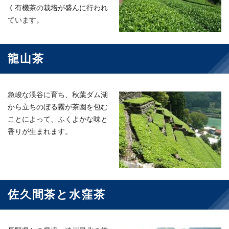
く有機茶の栽培が盛んに行われ
ています。
龍山茶
急峻な渓谷に育ち、秋葉ダム湖
から立ちのぼる霧が茶園を包む
ことによって、ふくよかな味と
香りが生まれます。
佐久間茶と水窪茶