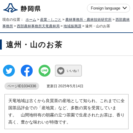
Foreign language
現在の位置：
ホーム
>
産業・しごと
>
農林事務所・農林技術研究所
>
西部農林
事務所
>
西部農林事務所天竜農林局
>
地域振興課
> 遠州・山のお茶
遠州・山のお茶
いいね！
ページID1034336
更新日 2025年5月14日
天竜地域は古くから良質茶の産地として知られ、これまでに全
国茶品評会での「産地賞」など、多数の賞を受賞していま
す。 山間地特有の朝霧の立つ茶園で生産されたお茶は、香り
高く、豊かな味わいが特徴です。