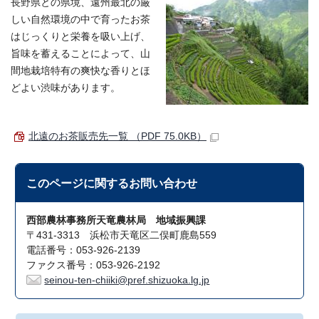
長野県との県境、遠州最北の厳
しい自然環境の中で育ったお茶
はじっくりと栄養を吸い上げ、
旨味を蓄えることによって、山
間地栽培特有の爽快な香りとほ
どよい渋味があります。
北遠のお茶販売先一覧 （PDF 75.0KB）
このページに関する
お問い合わせ
西部農林事務所天竜農林局 地域振興課
〒431-3313 浜松市天竜区二俣町鹿島559
電話番号：053-926-2139
ファクス番号：053-926-2192
seinou-ten-chiiki@pref.shizuoka.lg.jp