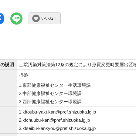
いいね！
等の説明
土壌汚染対策法第12条の規定により形質変更時要届出区
持参
1.東部健康福祉センター生活環境課
2.中部健康福祉センター環境課
3.西部健康福祉センター環境課
1.kftoubu-yakukan@pref.shizuoka.lg.jp
2.kfchuubu-kan@pref.shizuoka.lg.jp
3.kfseibu-kankyou@pref.shizuoka.lg.jp