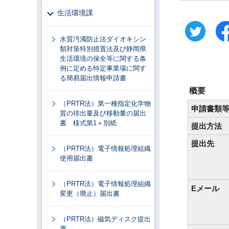
生活環境課
水質汚濁防止法ダイオキシン
類対策特別措置法及び静岡県
生活環境の保全等に関する条
例に定める特定事業場に関す
る簡易届出情報申請書
概要
（PRTR法）第一種指定化学物
申請書類
質の排出量及び移動量の届出
書 様式第1＋別紙
提出方法
提出先
（PRTR法）電子情報処理組織
使用届出書
（PRTR法）電子情報処理組織
Eメール
変更（廃止）届出書
（PRTR法）磁気ディスク提出
票