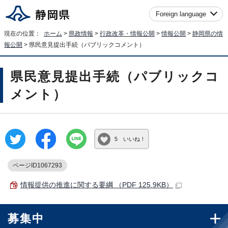
Foreign language
現在の位置：
ホーム
>
県政情報
>
行政改革・情報公開
>
情報公開
>
静岡県の情
報公開
> 県民意見提出手続（パブリックコメント）
県民意見提出手続（パブリックコ
メント）
5 いいね！
ページID1067293
情報提供の推進に関する要綱 （PDF 125.9KB）
募集中