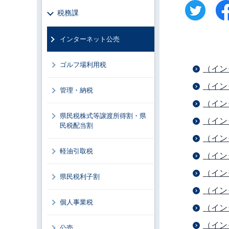
税務課
インターネット公売
ゴルフ場利用税
（イン
（イン
管理・納税
（イン
県民税株式等譲渡所得割・県
（イン
民税配当割
（イン
軽油引取税
（イン
（イン
県民税利子割
（イン
個人事業税
（イン
（イン
公売