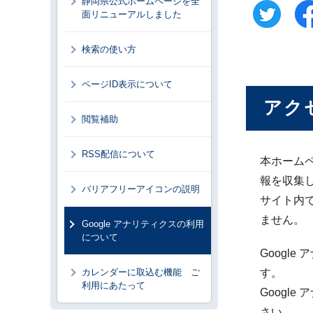
静岡県公式ホームページを全
面リニューアルしました
検索の使い方
ページID表示について
アク
閲覧補助
RSS配信について
本ホームペ
報を収集
バリアフリーアイコンの説明
サイト内で
ません。
Google アナリティクスの利用
について
Googl
カレンダーに取込む機能 ご
す。
利用にあたって
Googl
さい。