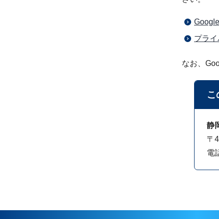
Goo
プライ
なお、Go
こ
静
〒4
電話