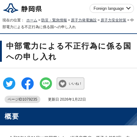
Foreign language
現在の位置：
ホーム
>
防災・緊急情報
>
原子力発電施設
>
原子力安全対策
> 中
部電力による不正行為に係る国への申し入れ
中部電力による不正行為に係る国
への申し入れ
いいね！
ページID1079235
更新日 2026年1月22日
概要