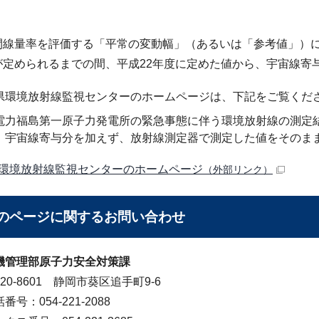
間線量率を評価する「平常の変動幅」（あるいは「参考値」）に
が定められるまでの間、平成22年度に定めた値から、宇宙線寄
県環境放射線監視センターのホームページは、下記をご覧くだ
電力福島第一原子力発電所の緊急事態に伴う環境放射線の測定
、宇宙線寄与分を加えず、放射線測定器で測定した値をそのま
環境放射線監視センターのホームページ
（外部リンク）
のページに関する
お問い合わせ
機管理部原子力安全対策課
20-8601 静岡市葵区追手町9-6
番号：054-221-2088