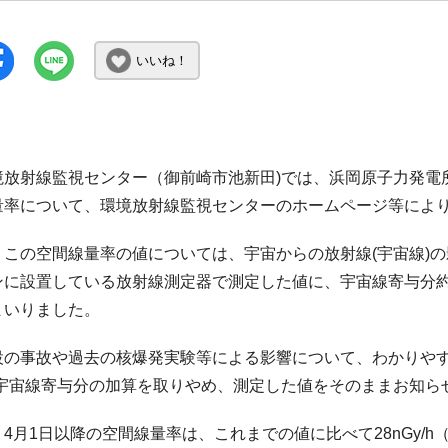
いいね！
境放射線監視センター（御前崎市池新田)では、浜岡原子力発電
量率について、環境放射線監視センターのホームページ等によ
、この空間線量率の値については、宇宙からの放射線(宇宙線)
に設置している放射線測定器で測定した値に、宇宙線寄与分約28
まいりました。
設の事故や過去の核爆発実験等による影響について、わかりやす
、宇宙線寄与分の加算を取りやめ、測定した値をそのままお知ら
4月1日以降の空間線量率は、これまでの値に比べて28nGy/