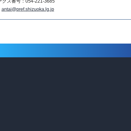
クス番号：054-221-3685
antai@pref.shizuoka.lg.jp