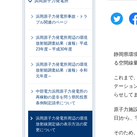
浜岡原子力発電所
浜岡原子力発電所事故・トラ
ブル関連のページ
浜岡原子力発電所周辺の環境
放射能調査結果（速報）平成
23年度～平成30年度
静岡県環
る空間線
浜岡原子力発電所周辺の環境
放射能調査結果（速報）令和
元年度～
これまで
テーション
中部電力浜岡原子力発電所の
らせして
再稼動の是非を問う県民投票
条例制定請求について
原子力施
日)から
浜岡原子力発電所周辺の環境
放射線測定値の表示方法の変
更について
そのため、