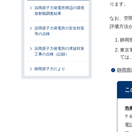
ります。
浜岡原子力発電所周辺の環境
放射能調査結果
なお、空
評価方法
浜岡原子力発電所の安全対策
等の点検
静岡
浜岡原子力発電所の津波対策
東京
工事の点検（記録）
ては
静岡原子力だより
静岡県
こ
危
〒4
電話