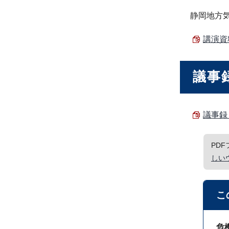
静岡地方気
講演資料
議事
議事録 
PD
しい
こ
危