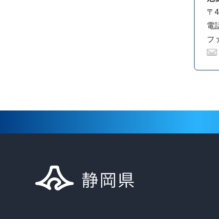
〒4
電話
ファ