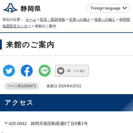
Foreign language
現在の位置：
ホーム
>
防災・緊急情報
>
災害への備え
>
地震への備え
>
静岡県
地震防災センター
> 来館のご案内
来館のご案内
18 いいね！
ページID1034671
更新日 2026年8月5日
アクセス
〒420-0042 静岡市葵区駒形通5丁目9番1号