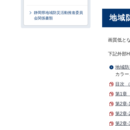
静岡県地域防災活動推進委員
地域
会関係書類
画質低と
下記外部
地域防
カラー
目次 （
第1章 
第2章-
第2章-
第2章-