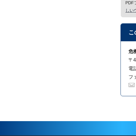
PD
しい
こ
危
〒4
電話
ファ