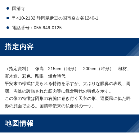
国清寺
〒410-2132 静岡県伊豆の国市奈古谷1240-1
電話番号：055-949-0125
指定内容
（指定資料） 像高 215cm（阿形） 200cm（吽形） 榧材、
寄木造、彩色、彫眼 鎌倉時代
平安末の様式に見られる特徴を示すが、大ぶりな眼鼻の表現、両
腕、両足の誇張された筋肉等に鎌倉時代の特色を示す。
この像の特徴は阿形の右腕に巻き付く天衣の形、運慶風に似た吽
形の顔面である。国清寺伝来の仏像群の一つ。
地図情報