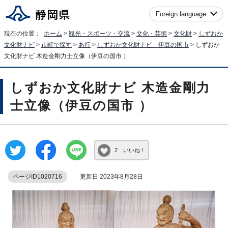
Foreign language
現在の位置：
ホーム
>
観光・スポーツ・交流
>
文化・芸術
>
文化財
>
しずおか
文化財ナビ
>
市町で探す
>
あ行
>
しずおか文化財ナビ 伊豆の国市
> しずおか
文化財ナビ 木造金剛力士立像（伊豆の国市 ）
しずおか文化財ナビ 木造金剛力
士立像（伊豆の国市 ）
2 いいね！
ページID1020716
更新日 2023年8月28日