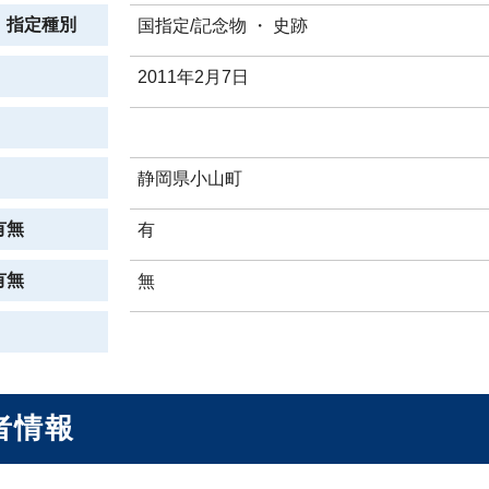
、指定種別
国指定/記念物 ・ 史跡
2011年2月7日
静岡県小山町
有無
有
有無
無
者情報