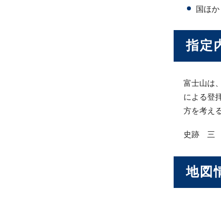
国ほか
指定
富士山は
による登
方を考え
史跡 三
地図