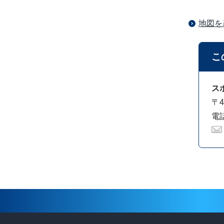
地図を
こ
ス
〒4
電話