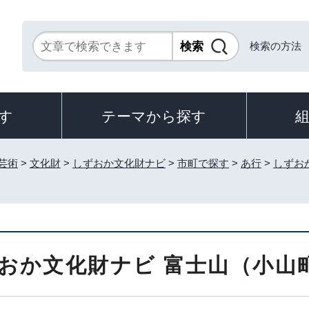
検索の方法
す
テーマから探す
芸術
>
文化財
>
しずおか文化財ナビ
>
市町で探す
>
あ行
>
しずお
おか文化財ナビ 富士山（小山