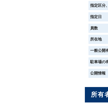
指定区分
指定日
員数
所在地
一般公開
駐車場の
公開情報
所有