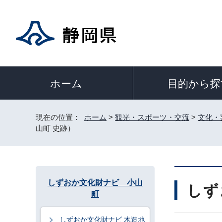
目的から探
ホーム
現在の位置：
ホーム
>
観光・スポーツ・交流
>
文化・
山町 史跡）
しずおか文化財ナビ 小山
しず
町
しずおか文化財ナビ 木造地