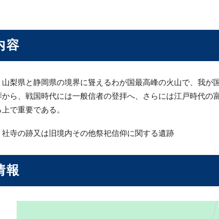
内容
、山梨県と静岡県の境界に聳えるわが国最高峰の火山で、我が
拝から、戦国時代には一般信者の登拝へ、さらには江戸時代の
る上で重要である。
 社寺の跡又は旧境内その他祭祀信仰に関する遺跡
情報