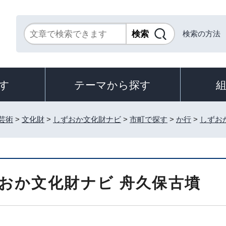
検索の方法
す
テーマから探す
芸術
>
文化財
>
しずおか文化財ナビ
>
市町で探す
>
か行
>
しずお
おか文化財ナビ 舟久保古墳