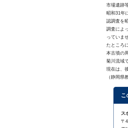
市場遺跡
昭和31
認調査を昭
調査によっ
っていま
たところ
本古墳の
菊川流域
現在は、
（静岡県
こ
ス
〒4