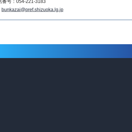
番号：054-221-3183
bunkazai@pref.shizuoka.lg.jp