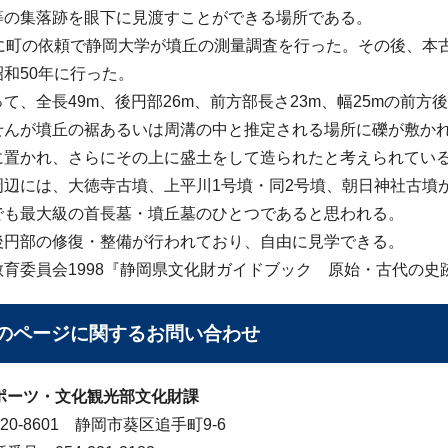
等の集落跡を眼下に見渡すことができる場所である。
年に町の依頼で静岡大学が墳丘の測量調査を行った。その後、本
和50年に行った。
て、全長49m、後円部26m、前方部長さ23m、幅25mの前
せんが墳丘の裾あるいは周溝の中と推定される場所に礫が敷か
に置かれ、さらにその上に盛土をして造られたと考えられてい
周辺には、大徳寺古墳、上平川1号墳・同2号墳、朝日神社古墳
でも最大級の首長墓・墳丘墓のひとつであると思われる。
後円部の修復・整備が行われており、自由に見学できる。
教育委員会1998『静岡県文化財ガイドブック 原始・古代の史
のページに関する
お問い合わせ
ポーツ・文化観光部文化財課
20-8601 静岡市葵区追手町9-6