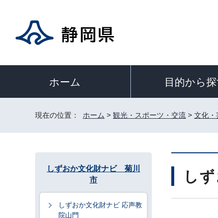
目的から探
ホーム
現在の位置：
ホーム
>
観光・スポーツ・交流
>
文化・
しずおか文化財ナビ 菊川
しず
市
しずおか文化財ナビ 応声教
院山門