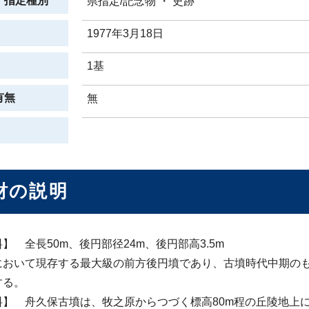
、指定種別
県指定/記念物 ・ 史跡
1977年3月18日
1基
有無
無
財の説明
】 全長50m、後円部径24m、後円部高3.5m
において現存する最大級の前方後円墳であり、古墳時代中期の
する。
料】 舟久保古墳は、牧之原からつづく標高80m程の丘陵地上