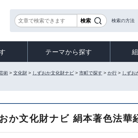
検索の方法
す
テーマから探す
芸術
>
文化財
>
しずおか文化財ナビ
>
市町で探す
>
か行
>
しずお
おか文化財ナビ 絹本著色法華