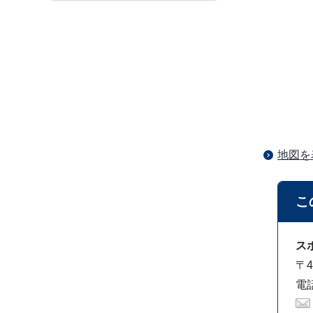
地図を
こ
ス
〒4
電話