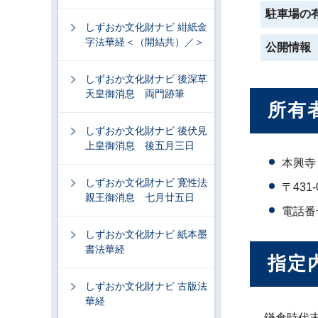
駐車場の
しずおか文化財ナビ 紺紙金
字法華経＜（開結共）／＞
公開情報
しずおか文化財ナビ 後深草
天皇御消息 両門跡筆
所有
しずおか文化財ナビ 後伏見
上皇御消息 後五月三日
本興寺
しずおか文化財ナビ 寛性法
〒431
親王御消息 七月廿五日
電話番号
しずおか文化財ナビ 紙本墨
書法華経
指定
しずおか文化財ナビ 古版法
華経
鎌倉時代