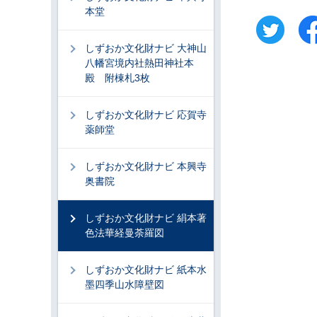
本堂
しずおか文化財ナビ 大神山
八幡宮境内社熱田神社本
殿 附棟札3枚
しずおか文化財ナビ 応賀寺
薬師堂
しずおか文化財ナビ 本興寺
奥書院
しずおか文化財ナビ 絹本著
色法華経曼荼羅図
しずおか文化財ナビ 紙本水
墨四季山水障壁図