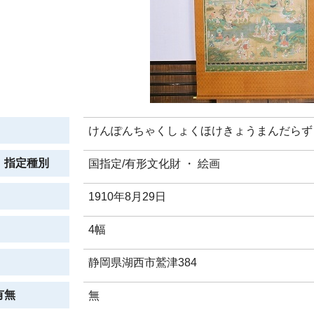
けんぽんちゃくしょくほけきょうまんだらず
、指定種別
国指定/有形文化財 ・ 絵画
1910年8月29日
4幅
静岡県湖西市鷲津384
有無
無