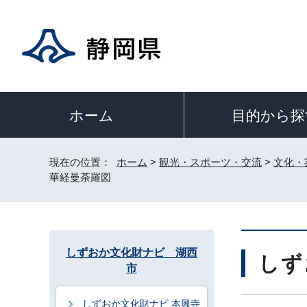
目的から探
ホーム
現在の位置：
ホーム
>
観光・スポーツ・交流
>
文化・
華経曼荼羅図
しずおか文化財ナビ 湖西
しず
市
しずおか文化財ナビ 本興寺