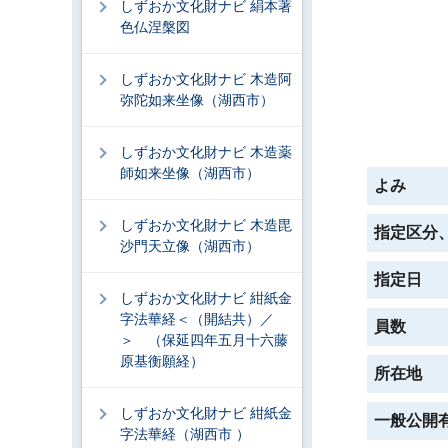
しずおか文化財ナビ 絹本著
色仏涅槃図
しずおか文化財ナビ 木造阿
弥陀如来坐像（湖西市）
しずおか文化財ナビ 木造薬
師如来坐像（湖西市）
よみ
しずおか文化財ナビ 木造毘
指定区分
沙門天立像（湖西市）
指定日
しずおか文化財ナビ 紺紙金
字法華経＜（開結共）／
員数
＞ （保延四年五月十六藤
原基衡願経）
所在地
しずおか文化財ナビ 紺紙金
一般公開
字法華経（湖西市 ）