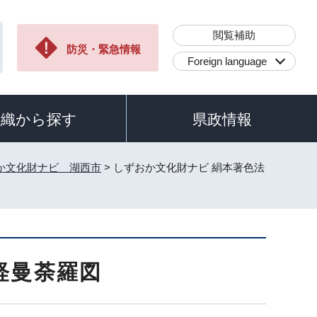
閲覧補助
防災・緊急情報
Foreign language
組織から探す
県政情報
か文化財ナビ 湖西市
> しずおか文化財ナビ 絹本著色法
経曼荼羅図