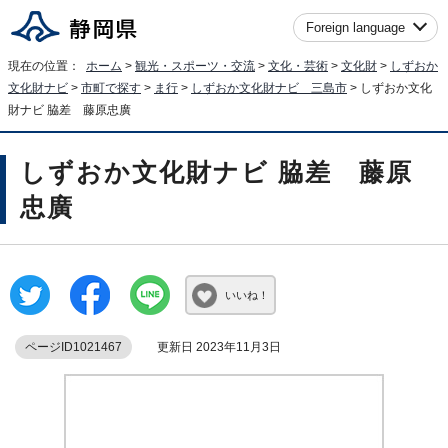
Foreign language
現在の位置：
ホーム
>
観光・スポーツ・交流
>
文化・芸術
>
文化財
>
しずおか
文化財ナビ
>
市町で探す
>
ま行
>
しずおか文化財ナビ 三島市
> しずおか文化
財ナビ 脇差 藤原忠廣
しずおか文化財ナビ 脇差 藤原
忠廣
いいね！
ページID1021467
更新日 2023年11月3日