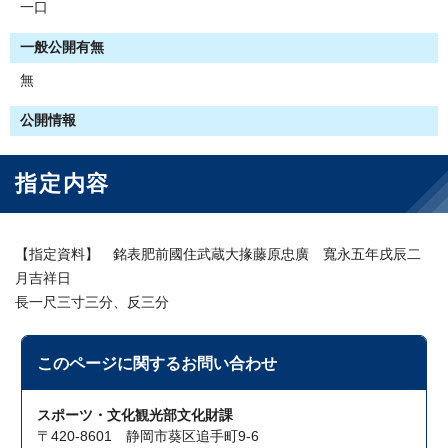
一口
一般公開有無
無
公開情報
指定内容
【指定資料】 銘表肥前國住武蔵大掾藤原忠廣 寬永五年戌辰二
月吉祥日
長一尺三寸三分、反三分
このページに関する
お問い合わせ
スポーツ・文化観光部文化財課
〒420-8601 静岡市葵区追手町9-6