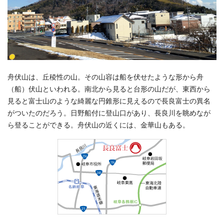
舟伏山は、丘稜性の山。その山容は船を伏せたような形から舟
（船）伏山といわれる。南北から見ると台形の山だが、東西から
見ると富士山のような綺麗な円錐形に見えるので長良富士の異名
がついたのだろう。日野船付に登山口があり、長良川を眺めなが
ら登ることができる。舟伏山の近くには、金華山もある。