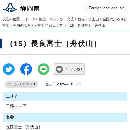
Foreign language
現在の位置：
ホーム
>
観光・スポーツ・交流
>
観光
>
富士山
>
全国のふるさと
富士
>
全国のふるさと富士 中部エリア
> （15）長良富士［舟伏山］
（15）長良富士［舟伏山］
2 いいね！
ページID1020101
更新日 2025年3月11日
エリア
中部エリア
名称
長良富士［舟伏山］