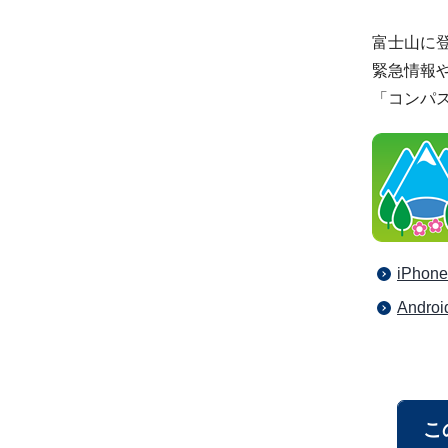
富士山に
緊急情報
「コンパ
iPh
And
こ