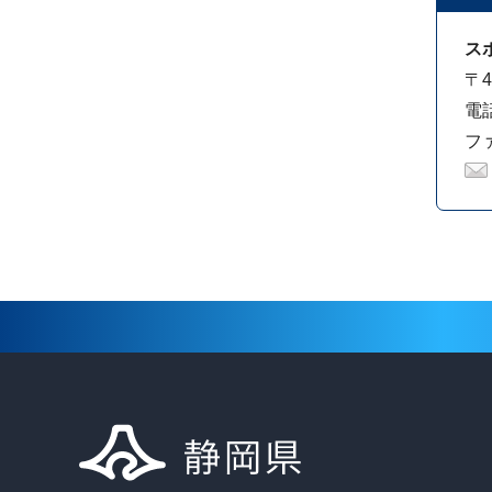
ス
〒4
電話
ファ