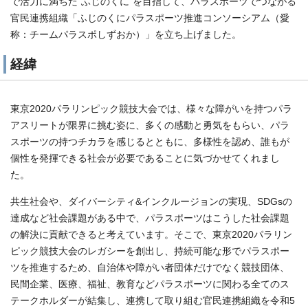
で活力に満ちた"ふじのくに"を目指して、パラスポーツでつながる
官民連携組織「ふじのくにパラスポーツ推進コンソーシアム（愛
称：チームパラスポしずおか）」を立ち上げました。
経緯
東京2020パラリンピック競技大会では、様々な障がいを持つパラ
アスリートが限界に挑む姿に、多くの感動と勇気をもらい、パラ
スポーツの持つチカラを感じるとともに、多様性を認め、誰もが
個性を発揮できる社会が必要であることに気づかせてくれまし
た。
共生社会や、ダイバーシティ&インクルージョンの実現、SDGsの
達成など社会課題がある中で、パラスポーツはこうした社会課題
の解決に貢献できると考えています。そこで、東京2020パラリン
ピック競技大会のレガシーを創出し、持続可能な形でパラスポー
ツを推進するため、自治体や障がい者団体だけでなく競技団体、
民間企業、医療、福祉、教育などパラスポーツに関わる全てのス
テークホルダーが結集し、連携して取り組む官民連携組織を令和5