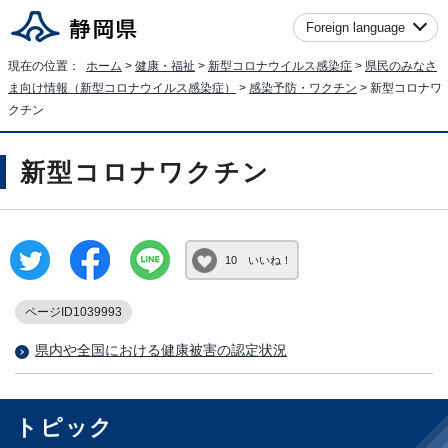
Foreign language
現在の位置：
ホーム
>
健康・福祉
>
新型コロナウイルス感染症
>
県民のみなさ
ま向け情報（新型コロナウイルス感染症）
>
感染予防・ワクチン
> 新型コロナワ
クチン
新型コロナワクチン
10 いいね！
ページID1039993
県内や全国における健康被害の認定状況
トピック