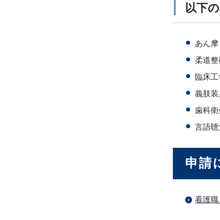
以下の
あん摩
柔道整
臨床工
義肢装
歯科衛
言語聴
申請
看護職