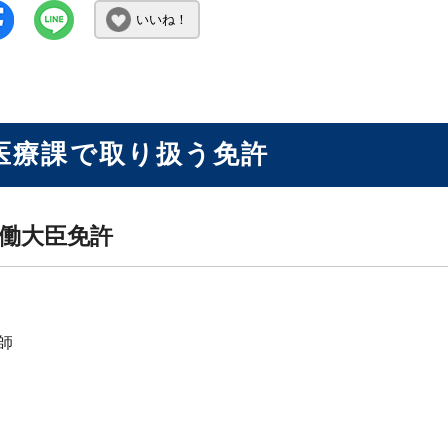
いいね！
医療課で取り扱う免許
働大臣免許
師