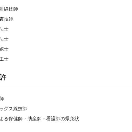
射線技師
査技師
法士
法士
練士
工士
許
師
ックス線技師
よる保健師・助産師・看護師の県免状