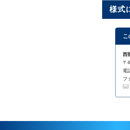
様式
こ
西
〒4
電話
ファ