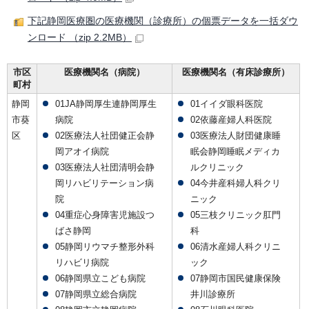
下記静岡医療圏の医療機関（診療所）の個票データを一括ダウ
ンロード （zip 2.2MB）
市区
医療機関名（病院）
医療機関名（有床診療所）
町村
静岡
01JA静岡厚生連静岡厚生
01イイダ眼科医院
市葵
病院
02依藤産婦人科医院
区
02医療法人社団健正会静
03医療法人財団健康睡
岡アオイ病院
眠会静岡睡眠メディカ
03医療法人社団清明会静
ルクリニック
岡リハビリテーション病
04今井産科婦人科クリ
院
ニック
04重症心身障害児施設つ
05三枝クリニック肛門
ばさ静岡
科
05静岡リウマチ整形外科
06清水産婦人科クリニ
リハビリ病院
ック
06静岡県立こども病院
07静岡市国民健康保険
07静岡県立総合病院
井川診療所