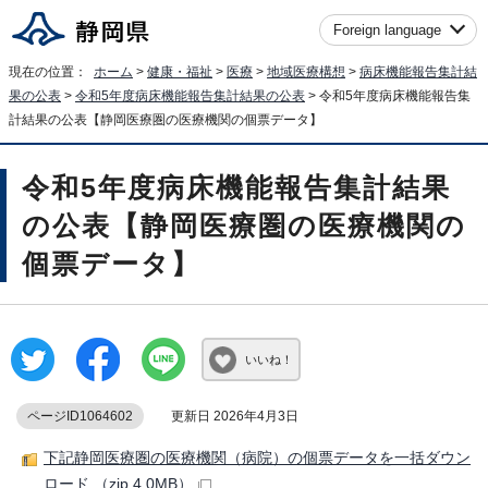
Foreign language
現在の位置：
ホーム
>
健康・福祉
>
医療
>
地域医療構想
>
病床機能報告集計結
果の公表
>
令和5年度病床機能報告集計結果の公表
> 令和5年度病床機能報告集
計結果の公表【静岡医療圏の医療機関の個票データ】
令和5年度病床機能報告集計結果
の公表【静岡医療圏の医療機関の
個票データ】
いいね！
ページID1064602
更新日 2026年4月3日
下記静岡医療圏の医療機関（病院）の個票データを一括ダウン
ロード （zip 4.0MB）