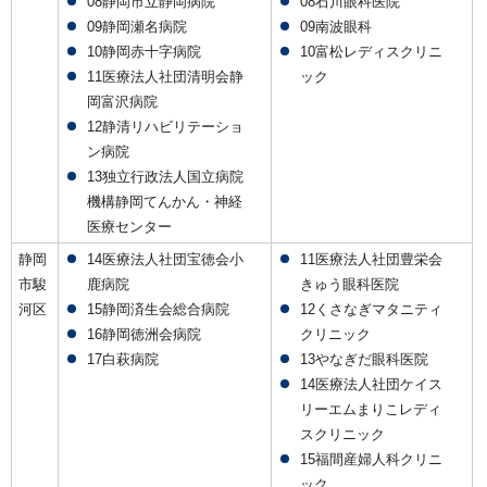
08静岡市立静岡病院
08石川眼科医院
09静岡瀬名病院
09南波眼科
10静岡赤十字病院
10富松レディスクリニ
11医療法人社団清明会静
ック
岡富沢病院
12静清リハビリテーショ
ン病院
13独立行政法人国立病院
機構静岡てんかん・神経
医療センター
静岡
14医療法人社団宝徳会小
11医療法人社団豊栄会
市駿
鹿病院
きゅう眼科医院
河区
15静岡済生会総合病院
12くさなぎマタニティ
16静岡徳洲会病院
クリニック
17白萩病院
13やなぎだ眼科医院
14医療法人社団ケイス
リーエムまりこレディ
スクリニック
15福間産婦人科クリニ
ック