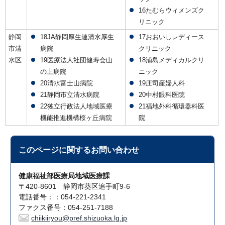
16たむらウィメンズク
リニック
静岡
18JA静岡厚生連清水厚生
17おおいしレディース
市清
病院
クリニック
水区
19医療法人社団健寿会山
18浦島メディカルクリ
の上病院
ニック
20清水富士山病院
19庄司産婦人科
21静岡市立清水病院
20中村眼科医院
22独立行政法人地域医療
21福地外科循環器科医
機能推進機構桜ヶ丘病院
院
このページに関する
お問い合わせ
健康福祉部医療局地域医療課
〒420-8601 静岡市葵区追手町9-6
電話番号：：054-221-2341
ファクス番号：054-251-7188
chiikiiryou@pref.shizuoka.lg.jp