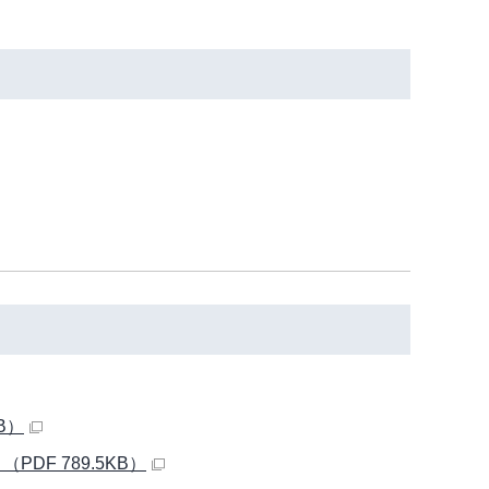
B）
F 789.5KB）