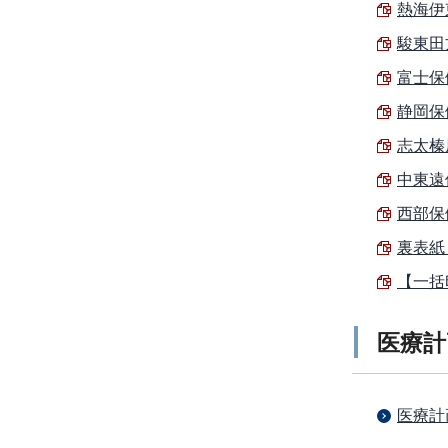
熱海伊東
駿東田方
富士保健
静岡保健
志太榛原
中東遠保
西部保健
裏表紙 
【一括
医療計
医療計