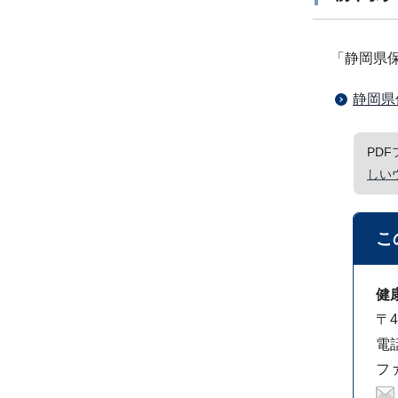
「静岡県
静岡県
PD
しい
こ
健
〒4
電話
ファ