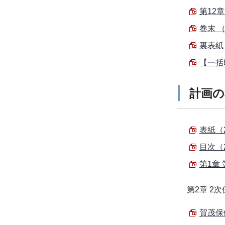
第12章
巻末 （
裏表紙 
【一括
計画の
表紙（2
目次（2
第1章
第2章 2
賀茂保健