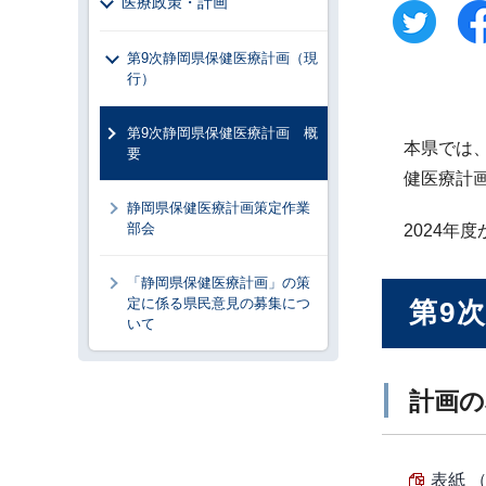
医療政策・計画
第9次静岡県保健医療計画（現
行）
第9次静岡県保健医療計画 概
本県では
要
健医療計
静岡県保健医療計画策定作業
部会
2024年
「静岡県保健医療計画」の策
定に係る県民意見の募集につ
第9
いて
計画の
表紙 （