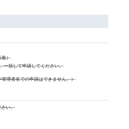
必着）
、一括して申請してください。
や管理者名での申請はできません。）
ださい。