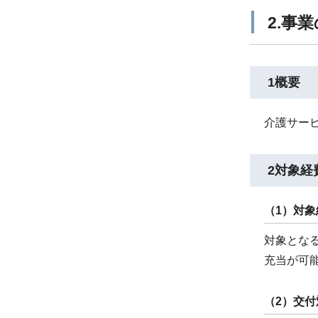
2.事
1概要
介護サー
2対象経
（1）対象
対象とな
充当が可
（2）交