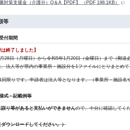
騰対策支援金（介護分）Q＆A【PDF】 （PDF 198.1KB）
類等
請受付期間
付は終了しました】
1月28日（月曜日）から令和5年1月20日（金曜日）まで（郵送
は、法人等が県内の事業所・施設分を1ファイルにとりまとめて
1回限りです。申請者は法人等となります。（事業所・施設名
請様式・記載例等
に誤り等があると支払いができません
ので、十分に確認してく
（ダウンロードしてください。）