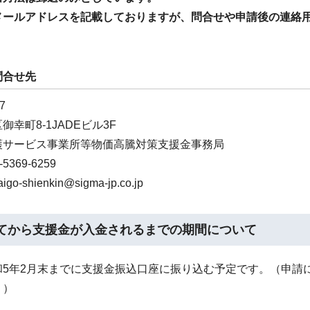
メールアドレスを記載しておりますが、問合せや申請後の連絡
）
問合せ先
7
御幸町8-1JADEビル3F
護サービス事業所等物価高騰対策支援金事務局
5369-6259
o-shienkin@sigma-jp.co.jp
てから支援金が入金されるまでの期間について
和5年2月末までに支援金振込口座に振り込む予定です。（申請
。）