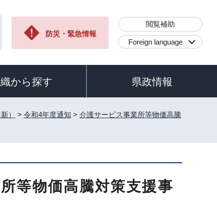
閲覧補助
防災・緊急情報
Foreign language
組織から探す
県政情報
更新）
>
令和4年度通知
>
介護サービス事業所等物価高騰
業所等物価高騰対策支援事