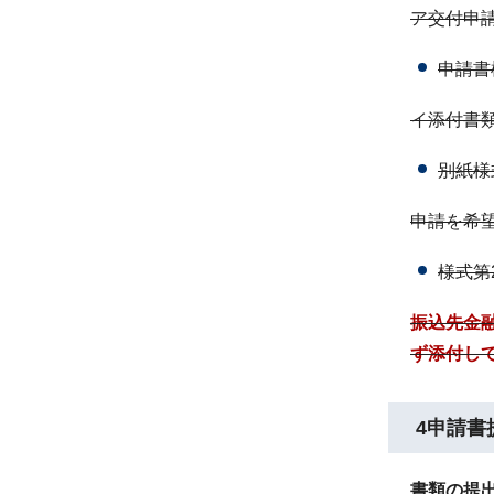
ア交付申
申請書
イ添付書
別紙様
申請を希
様式第
振込先金
ず添付し
4申請書
書類の提