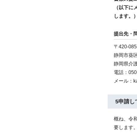
（以下に
します。
提出先・
〒420-085
静岡市葵区
静岡県介
電話：050-
メール：kaig
5申請し
概ね、令
要します