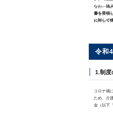
なお、
法
書を受領
に対して
令和
1.制
コロナ禍
ため、介
金（以下