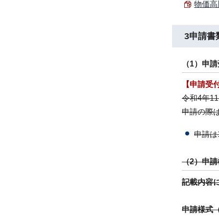
物価高
3申請書
（1）申
【申請受
令和4年1
申請の際
申請は
（2）申
記載内容
申請様式