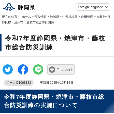
Foreign language
現在の位置：
ホーム
>
県政情報
>
地域局
>
中部地域局
>
危機管理
> 令和7年度
静岡県・焼津市・藤枝市総合防災訓練
令和7年度静岡県・焼津市・藤枝
市総合防災訓練
7 いいね！
ページID1068183
更新日 2025年10月15日
令和7年度静岡県・焼津市・藤枝市総
合防災訓練の実施について