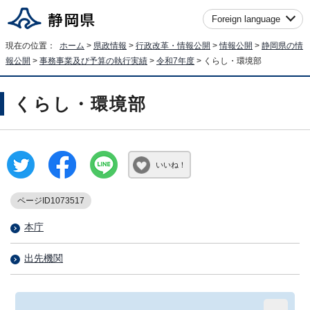
Foreign language
現在の位置：
ホーム
>
県政情報
>
行政改革・情報公開
>
情報公開
>
静岡県の情
報公開
>
事務事業及び予算の執行実績
>
令和7年度
> くらし・環境部
くらし・環境部
いいね！
ページID1073517
本庁
出先機関