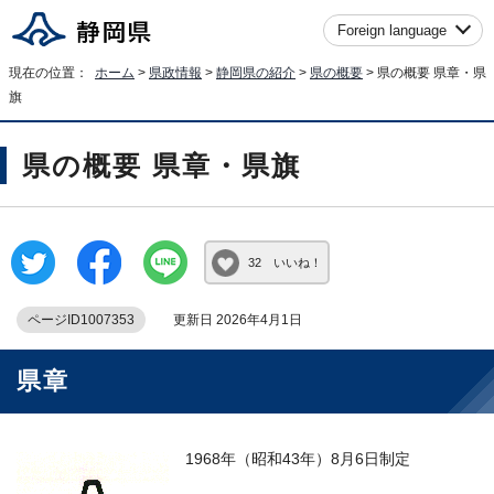
Foreign language
現在の位置：
ホーム
>
県政情報
>
静岡県の紹介
>
県の概要
> 県の概要 県章・県
旗
県の概要 県章・県旗
32 いいね！
ページID1007353
更新日 2026年4月1日
県章
1968年（昭和43年）8月6日制定