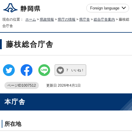
Foreign language
現在の位置：
ホーム
>
県政情報
>
県庁の情報
>
県庁舎
>
総合庁舎案内
> 藤枝総
合庁舎
藤枝総合庁舎
7 いいね！
ページID1007512
更新日 2026年4月1日
本庁舎
所在地