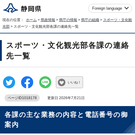
Foreign language
現在の位置：
ホーム
>
県政情報
>
県庁の情報
>
県庁の組織
>
スポーツ・文化観
光部
> スポーツ・文化観光部各課の連絡先一覧
スポーツ・文化観光部各課の連絡
先一覧
いいね！
ページID1018178
更新日 2026年7月21日
各課の主な業務の内容と電話番号の御
案内