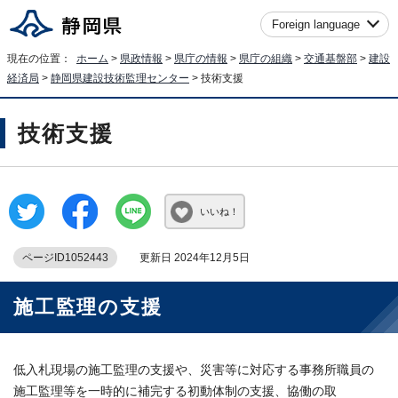
Foreign language
現在の位置：
ホーム
>
県政情報
>
県庁の情報
>
県庁の組織
>
交通基盤部
>
建設
経済局
>
静岡県建設技術監理センター
> 技術支援
技術支援
いいね！
ページID1052443
更新日 2024年12月5日
施工監理の支援
低入札現場の施工監理の支援や、災害等に対応する事務所職員の
施工監理等を一時的に補完する初動体制の支援、協働の取