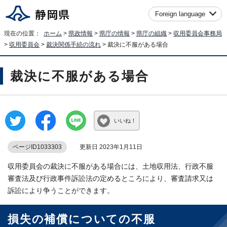
Foreign language
現在の位置：
ホーム
>
県政情報
>
県庁の情報
>
県庁の組織
>
収用委員会事務局
>
収用委員会
>
裁決関係手続の流れ
> 裁決に不服がある場合
裁決に不服がある場合
いいね！
ページID1033303
更新日 2023年1月11日
収用委員会の裁決に不服がある場合には、土地収用法、行政不服
審査法及び行政事件訴訟法の定めるところにより、審査請求又は
訴訟により争うことができます。
損失の補償についての不服