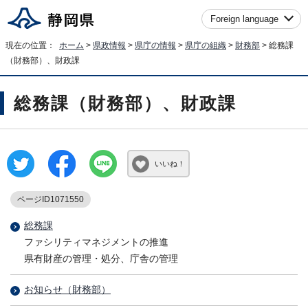
Foreign language
現在の位置：
ホーム
>
県政情報
>
県庁の情報
>
県庁の組織
>
財務部
> 総務課
（財務部）、財政課
総務課（財務部）、財政課
いいね！
ページID1071550
総務課
ファシリティマネジメントの推進
県有財産の管理・処分、庁舎の管理
お知らせ（財務部）