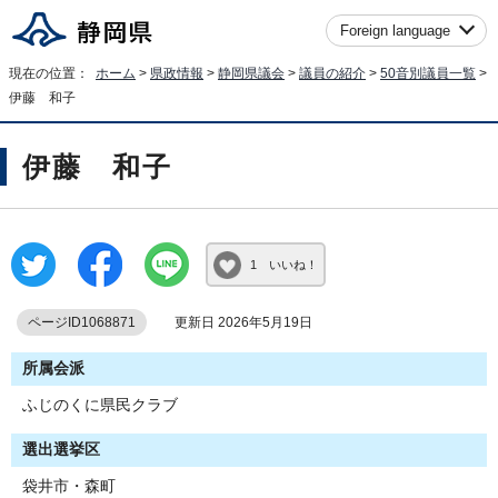
Foreign language
現在の位置：
ホーム
>
県政情報
>
静岡県議会
>
議員の紹介
>
50音別議員一覧
>
伊藤 和子
伊藤 和子
1 いいね！
ページID1068871
更新日 2026年5月19日
所属会派
ふじのくに県民クラブ
選出選挙区
袋井市・森町