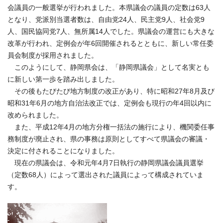
会議員の一般選挙が行われました。本県議会の議員の定数は63人
となり、党派別当選者数は、自由党24人、民主党9人、社会党9
人、国民協同党7人、無所属14人でした。県議会の運営にも大きな
改革が行われ、定例会が年6回開催されるとともに、新しい常任委
員会制度が採用されました。
このようにして、静岡県会は、「静岡県議会」として名実とも
に新しい第一歩を踏み出しました。
その後もたびたび地方制度の改正があり、特に昭和27年8月及び
昭和31年6月の地方自治法改正では、定例会も現行の年4回以内に
改められました。
また、平成12年4月の地方分権一括法の施行により、機関委任事
務制度が廃止され、県の事務は原則としてすべて県議会の審議・
決定に付されることになりました。
現在の県議会は、令和元年4月7日執行の静岡県議会議員選挙
（定数68人）によって選出された議員によって構成されていま
す。