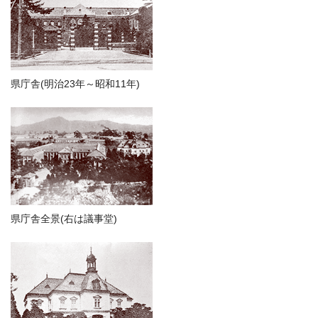
県庁舎(明治23年～昭和11年)
県庁舎全景(右は議事堂)