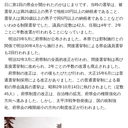
日に第1回の県会が開かれたのがはじまりです。当時の選挙は、被
選挙人は満25歳以上の男子で地租10円以上の納税者であること、
選挙人は満20歳以上の男子で同5円以上の納税者であることなどの
いわゆる制限選挙でした。議員の定数は42人、任期は4年で、2年
ごとに半数改選が行われることになっていました。
明治23年5月に府県制が公布されました。本県では郡制施行との
関係で明治30年4月から施行され、間接選挙制による県会議員選挙
も2回行われました。
明治32年3月に府県制の全面的改正が行われ、間接選挙制は再び
直接選挙制に改められ、2年ごとの半数の改選も廃止されました。
府県制の改正は、その後もたびたび行われ、大正15年6月には普
通選挙制採用による改正がありました。この普通選挙制による最
初の県会議員の選挙は、昭和2年10月14日に執行されました（定数
45人）。府県制度の改正は、自治権の拡充、府県会の権限強化の
方向へ進みました。しかし、太平洋戦争勃発後は、国の統制強
化、府県会の権限縮小の方向の制度改正が行われました。