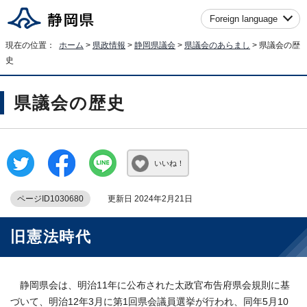
Foreign language
現在の位置：
ホーム
>
県政情報
>
静岡県議会
>
県議会のあらまし
> 県議会の歴
史
県議会の歴史
いいね！
ページID1030680
更新日 2024年2月21日
旧憲法時代
静岡県会は、明治11年に公布された太政官布告府県会規則に基
づいて、明治12年3月に第1回県会議員選挙が行われ、同年5月10