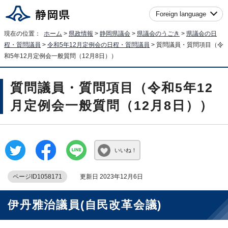
Foreign language
現在の位置：
ホーム
>
県政情報
>
静岡県議会
>
県議会のうごき
>
県議会の日
程・質問議員
>
令和5年12月定例会の日程・質問議員
> 質問議員・質問項目（令
和5年12月定例会一般質問（12月8日））
質問議員・質問項目（令和5年12
月定例会一般質問（12月8日））
いいね！
ページID1058171
更新日 2023年12月6日
伊丹雅治議員(自民改革会議)