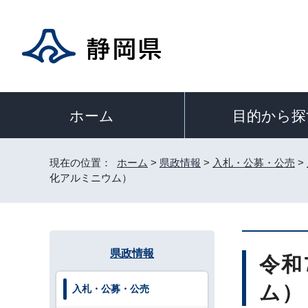
目的から探
ホーム
現在の位置：
ホーム
>
県政情報
>
入札・公募・公売
>
化アルミニウム）
県政情報
令和
ム）
入札・公募・公売