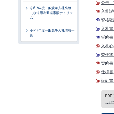
公告 （
令和7年度一般競争入札情報
入札説明
（水道用次亜塩素酸ナトリウ
ム）
資格確認
入札書 
令和7年度一般競争入札情報一
覧
誓約書 
入札心得
委任状 
契約書（
仕様書 
設計書 
PD
しい