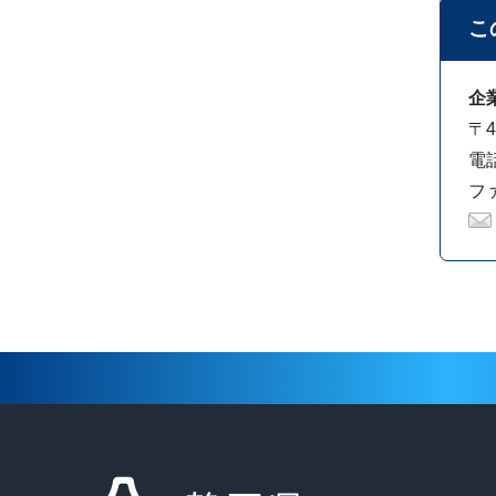
こ
企
〒4
電話
ファ