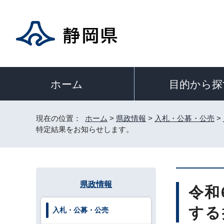
目的から探
ホーム
現在の位置：
ホーム
>
県政情報
>
入札・公募・公売
>
特定結果をお知らせします。
県政情報
令和
する
入札・公募・公売