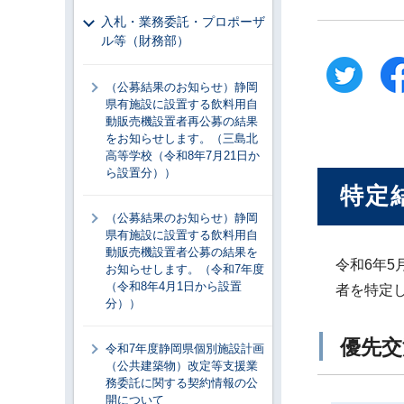
入札・業務委託・プロポーザ
ル等（財務部）
（公募結果のお知らせ）静岡
県有施設に設置する飲料用自
動販売機設置者再公募の結果
をお知らせします。（三島北
高等学校（令和8年7月21日か
ら設置分））
特定
（公募結果のお知らせ）静岡
県有施設に設置する飲料用自
動販売機設置者公募の結果を
令和6年
お知らせします。（令和7年度
（令和8年4月1日から設置
者を特定
分））
優先交
令和7年度静岡県個別施設計画
（公共建築物）改定等支援業
務委託に関する契約情報の公
開について