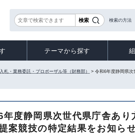
検索の方法
す
テーマから探す
入札・業務委託・プロポーザル等（財務部）
> 令和6年度静岡県
6年度静岡県次世代県庁舎あり
提案競技の特定結果をお知ら