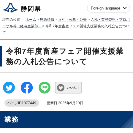
Foreign language
現在の位置：
ホーム
>
県政情報
>
入札・公募・公売
>
入札・業務委託・プロポ
ーザル等（経済産業部）
> 令和7年度畜産フェア開催支援業務の入札公告につい
て
令和7年度畜産フェア開催支援業
務の入札公告について
いいね！
ページID1077449
更新日 2025年9月19日
業務