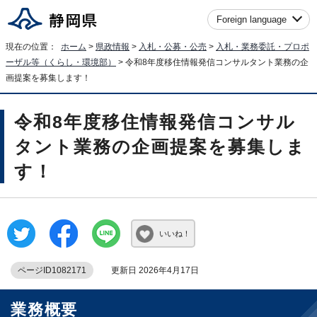
Foreign language
現在の位置：
ホーム
>
県政情報
>
入札・公募・公売
>
入札・業務委託・プロポ
ーザル等（くらし・環境部）
> 令和8年度移住情報発信コンサルタント業務の企
画提案を募集します！
令和8年度移住情報発信コンサル
タント業務の企画提案を募集しま
す！
いいね！
ページID1082171
更新日 2026年4月17日
業務概要