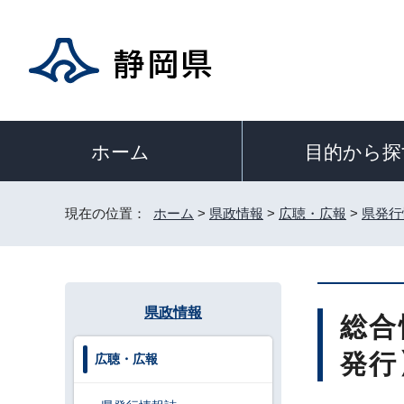
目的から探
ホーム
現在の位置：
ホーム
>
県政情報
>
広聴・広報
>
県発行
県政情報
総合
発行
広聴・広報