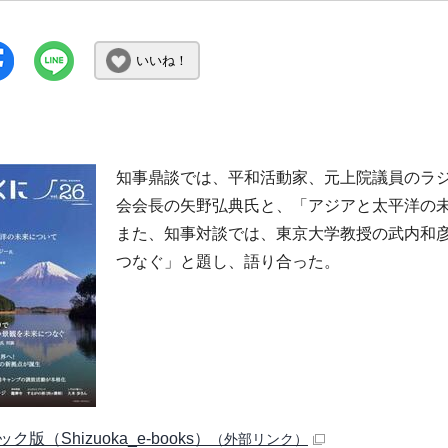
いいね！
知事鼎談では、平和活動家、元上院議員のラジ
会会長の矢野弘典氏と、「アジアと太平洋の
また、知事対談では、東京大学教授の武内和
つなぐ」と題し、語り合った。
ク版（Shizuoka_e-books）
（外部リンク）