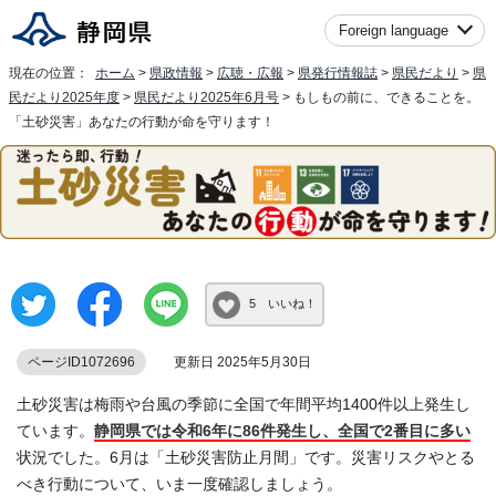
Foreign language
現在の位置：
ホーム
>
県政情報
>
広聴・広報
>
県発行情報誌
>
県民だより
>
県
民だより2025年度
>
県民だより2025年6月号
> もしもの前に、できることを。
「土砂災害」あなたの行動が命を守ります！
5 いいね！
ページID1072696
更新日 2025年5月30日
土砂災害は梅雨や台風の季節に全国で年間平均1400件以上発生し
ています。
静岡県では令和6年に86件発生し、全国で2番目に多い
状況でした。6月は「土砂災害防止月間」です。災害リスクやとる
べき行動について、いま一度確認しましょう。