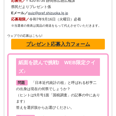
応募先／
〒420-8735 静岡県広聴広報課
県民だよりプレゼント係
Eメール／
quiz@pref.shizuoka.lg.jp
応募期限／
令和7年9月16日（火曜日）必着
※当選者の発表は賞品の発送をもって代えさせていただきます。
ウェブでの応募はこちら!
プレゼント応募入力フォーム
紙面を読んで挑戦! WEB限定クイ
ズ♪
問題
「日本近代統計の祖」と呼ばれる杉亨二
の出身は現在の何県でしょうか？
（ヒントは9月号1面「国税調査」の記事の中にあり
ます）
答えを選択肢からお選びください。