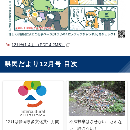
12月号1-4面 （PDF 4.2MB）
県民だより12月号 目次
12月は静岡県多文化共生月間
不法投棄はさせない、されな
い、許さない！