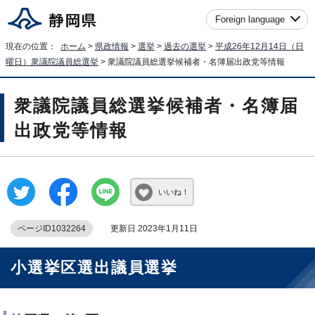
Foreign language
現在の位置：
ホーム
>
県政情報
>
選挙
>
過去の選挙
>
平成26年12月14日（日
曜日）衆議院議員総選挙
> 衆議院議員総選挙候補者・名簿届出政党等情報
衆議院議員総選挙候補者・名簿届
出政党等情報
いいね！
ページID1032264
更新日 2023年1月11日
小選挙区選出議員選挙