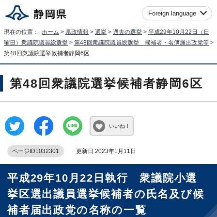
Foreign language
現在の位置：
ホーム
>
県政情報
>
選挙
>
過去の選挙
>
平成29年10月22日（日
曜日）衆議院議員総選挙
>
第48回衆議院議員総選挙 候補者・名簿届出政党等
>
第48回衆議院選挙候補者静岡6区
第48回衆議院選挙候補者静岡6区
いいね！
ページID1032301
更新日 2023年1月11日
平成29年10月22日執行 衆議院小選
挙区選出議員選挙候補者の氏名及び候
補者届出政党の名称の一覧