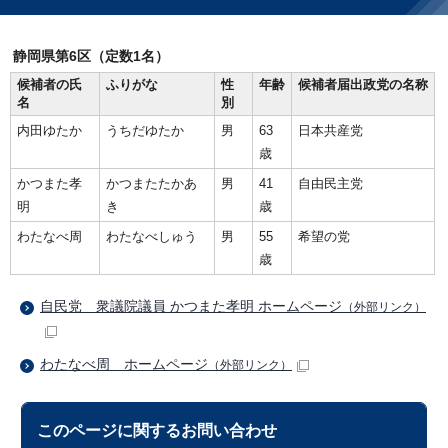
静岡県第6区（定数1名）
候補者の氏
ふりがな
性
年齢
候補者届出政党の名称
名
別
内田ゆたか
うちだゆたか
男
63
日本共産党
歳
かつまた孝
かつまたたかあ
男
41
自由民主党
明
き
歳
わたなべ周
わたなべしゅう
男
55
希望の党
歳
自民党 衆議院議員 かつまた孝明 ホームページ
（外部リンク）
わたなべ周 ホームページ
（外部リンク）
このページに関する
お問い合わせ