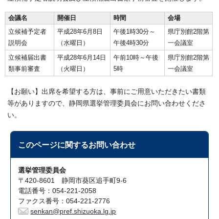
会議名
開催日
時間
会場
立候補予定者
平成28年6月8日
午後1時30分～
県庁別館2階第
説明会
（水曜日）
午後4時30分
一会議室
立候補届出書
平成28年6月14日
午前10時～午後
県庁別館2階第
類事前審査
（火曜日）
5時
一会議室
【お願い】出席を希望する方は、事前にご用意いただきたい書類
等がありますので、静岡県選挙管理委員会にお問い合わせくださ
い。
このページに関する
お問い合わせ
選挙管理委員会
〒420-8601 静岡市葵区追手町9-6
電話番号：054-221-2058
ファクス番号：054-221-2776
senkan@pref.shizuoka.lg.jp