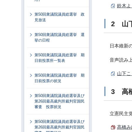
鈴木よ
第50回衆議院議員総選挙 政
見放送
2 山
第50回衆議院議員総選挙 選
挙の日程
日本維新
第50回衆議院議員総選挙 期
音声読み
日前投票所一覧表
山下こ
第50回衆議院議員総選挙 期
日前投票の状況
3 高
第50回衆議院議員総選挙及び
第26回最高裁判所裁判官国民
審査 投票状況
立憲民主
第50回衆議院議員総選挙及び
高橋み
第26回最高裁判所裁判官国民