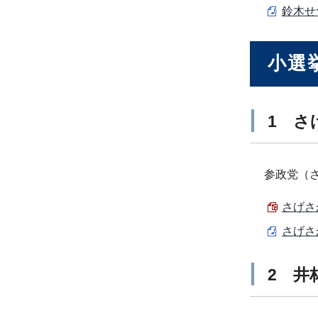
鈴木せ
小選
1 さ
参政党（
さげさ
さげさ
2 井