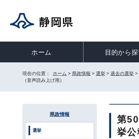
目的から探
ホーム
現在の位置：
ホーム
>
県政情報
>
選挙
>
過去の選挙
>
（音声読み上げ用）
県政情報
第5
挙公
選挙