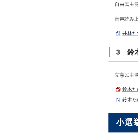
自由民主
音声読み
井林た
3 鈴
立憲民主
鈴木た
鈴木た
小選