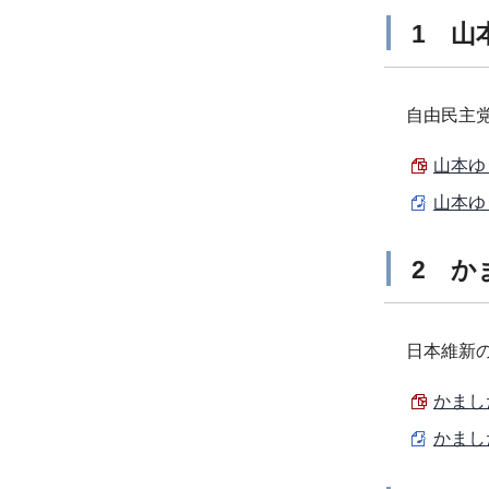
1 山
自由民主
山本ゆ
山本ゆ
2 か
日本維新
かまし
かまし