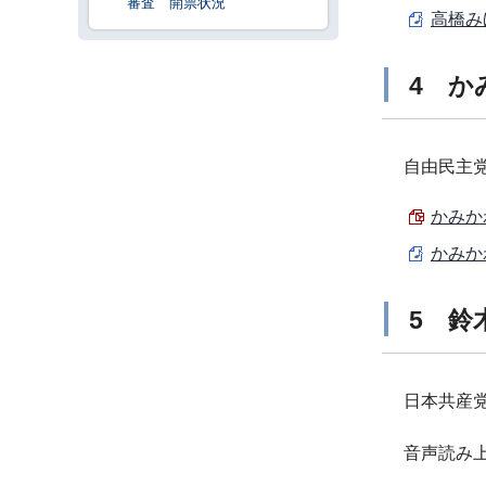
審査 開票状況
高橋み
4 か
自由民主
かみか
かみか
5 鈴
日本共産
音声読み