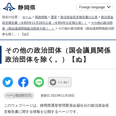
Foreign language
現在の位置：
ホーム
>
県政情報
>
選挙
>
政治資金収支報告書の公表
>
政治資金
収支報告書（令和5年11月28日公表（令和4年分定期公表））
>
その他の政治団
体（国会議員関係政治団体を除く。）
> その他の政治団体（国会議員関係政治団
体を除く。）【ぬ】
その他の政治団体（国会議員関係
政治団体を除く。）【ぬ】
いいね！
ページID1057171
更新日 2023年11月28日
このウェブページは、静岡県選挙管理委員会届出分の政治資金収
支報告書に関する情報を公開するページです。