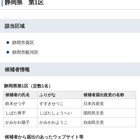
静岡県 第1区
該当区域
静岡市葵区
静岡市駿河区
候補者情報
静岡県第1区（定数1名）
候補者の氏名
ふりがな
候補者届出政党の名称
鈴木せつ子
すずきせつこ
日本共産党
しばた将平
しばたしょうへい
国民民主党
かみかわ陽子
かみかわようこ
自由民主党
候補者から届出のあったウェブサイト等