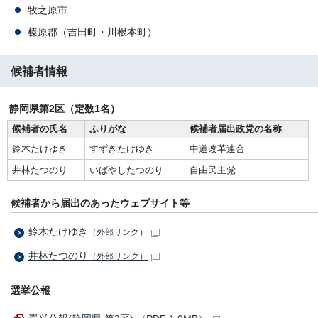
牧之原市
榛原郡（吉田町・川根本町）
候補者情報
静岡県第2区（定数1名）
候補者の氏名
ふりがな
候補者届出政党の名称
鈴木たけゆき
すずきたけゆき
中道改革連合
井林たつのり
いばやしたつのり
自由民主党
候補者から届出のあったウェブサイト等
鈴木たけゆき
（外部リンク）
井林たつのり
（外部リンク）
選挙公報