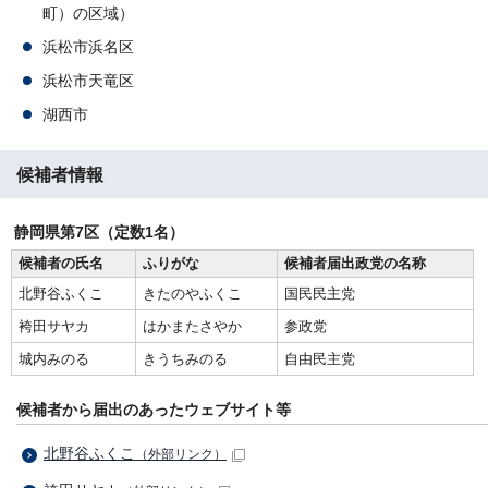
町）の区域）
浜松市浜名区
浜松市天竜区
湖西市
候補者情報
静岡県第7区（定数1名）
候補者の氏名
ふりがな
候補者届出政党の名称
北野谷ふくこ
きたのやふくこ
国民民主党
袴田サヤカ
はかまたさやか
参政党
城内みのる
きうちみのる
自由民主党
候補者から届出のあったウェブサイト等
北野谷ふくこ
（外部リンク）