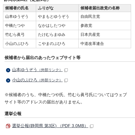
候補者の氏名
ふりがな
候補者届出政党の名称
山本ゆうぞう
やまもとゆうぞう
自由民主党
中橋たつや
なかはしたつや
参政党
竹むら眞弓
たけむらまゆみ
日本共産党
小山のぶひろ
こやまのぶひろ
中道改革連合
候補者から届出のあったウェブサイト等
山本ゆうぞう
（外部リンク）
小山のぶひろ
（外部リンク）
※候補者のうち、中橋たつや氏、竹むら眞弓氏についてはウェブ
サイト等のアドレスの届出がありません。
選挙公報
選挙公報(静岡県 第3区) （PDF 3.0MB）