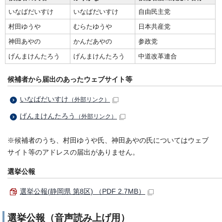
いなばだいすけ
いなばだいすけ
自由民主党
村田ゆうや
むらたゆうや
日本共産党
神田あやの
かんだあやの
参政党
げんまけんたろう
げんまけんたろう
中道改革連合
候補者から届出のあったウェブサイト等
いなばだいすけ
（外部リンク）
げんまけんたろう
（外部リンク）
※候補者のうち、村田ゆうや氏、神田あやの氏についてはウェブ
サイト等のアドレスの届出がありません。
選挙公報
選挙公報(静岡県 第8区) （PDF 2.7MB）
選挙公報（音声読み上げ用）