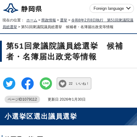
Foreign language
現在の位置：
ホーム
>
県政情報
>
選挙
>
令和8年2月8日執行 第51回衆議院議
員総選挙
> 第51回衆議院議員総選挙 候補者・名簿届出政党等情報
第51回衆議院議員総選挙 候補
者・名簿届出政党等情報
22 いいね！
ページID1079112
更新日 2026年1月30日
小選挙区選出議員選挙