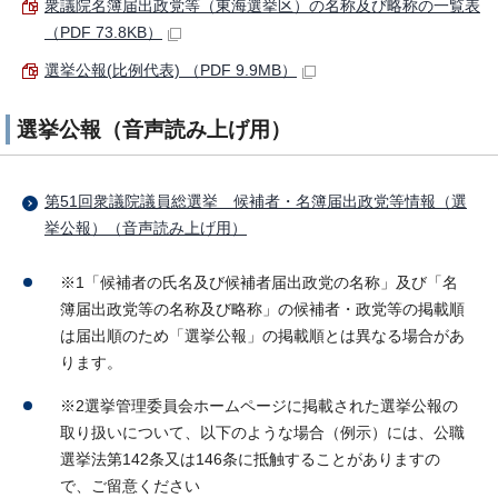
衆議院名簿届出政党等（東海選挙区）の名称及び略称の一覧表
（PDF 73.8KB）
選挙公報(比例代表) （PDF 9.9MB）
選挙公報（音声読み上げ用）
第51回衆議院議員総選挙 候補者・名簿届出政党等情報（選
挙公報）（音声読み上げ用）
※1「候補者の氏名及び候補者届出政党の名称」及び「名
簿届出政党等の名称及び略称」の候補者・政党等の掲載順
は届出順のため「選挙公報」の掲載順とは異なる場合があ
ります。
※2選挙管理委員会ホームページに掲載された選挙公報の
取り扱いについて、以下のような場合（例示）には、公職
選挙法第142条又は146条に抵触することがありますの
で、ご留意ください